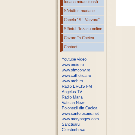
Icoana miraculoasă
Sărbători mariane
Capela "Sf. Varvara"
Sfântul Rozariu online
Cazare în Cacica
Contact
Youtube video
www.ercis.ro
www.ofmconv.ro
www.catholica.ro
www.arcb.ro
Radio ERCIS FM
Angelus TV
Radio Maria
Vatican News
Polonezii din Cacica
www.santorosario.net
www.marypages.com
Sanctuarul
Czestochowa