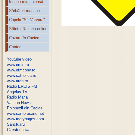
Icoana miraculoasă
Sărbători mariane
Capela "Sf. Varvara"
Sfântul Rozariu online
Cazare în Cacica
Contact
Youtube video
www.ercis.ro
www.ofmconv.ro
www.catholica.ro
www.arcb.ro
Radio ERCIS FM
Angelus TV
Radio Maria
Vatican News
Polonezii din Cacica
www.santorosario.net
www.marypages.com
Sanctuarul
Czestochowa