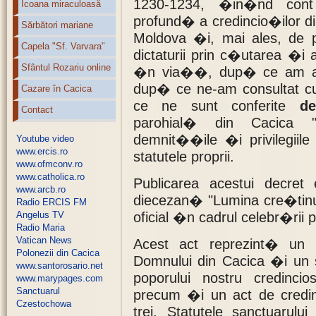
1230-1234, �in�nd cont
Icoana miraculoasă
profund� a credincio�ilor 
Sărbători mariane
Moldova �i, mai ales, de 
Capela "Sf. Varvara"
dictaturii prin c�utarea �i a
Sfântul Rozariu online
�n via��, dup� ce am ascu
dup� ce ne-am consultat cu
Cazare în Cacica
ce ne sunt conferite
d
Contact
parohial� din Cacica 
demnit��ile �i privilegiil
Youtube video
www.ercis.ro
statutele proprii.
www.ofmconv.ro
www.catholica.ro
Publicarea acestui decret
www.arcb.ro
diecezan� "Lumina cre�tinu
Radio ERCIS FM
Angelus TV
oficial �n cadrul celebr�rii p
Radio Maria
Vatican News
Acest act reprezint� un
Polonezii din Cacica
Domnului din Cacica �i un
www.santorosario.net
poporului nostru credinci
www.marypages.com
Sanctuarul
precum �i un act de cred
Czestochowa
trei. Statutele sanctuarulu