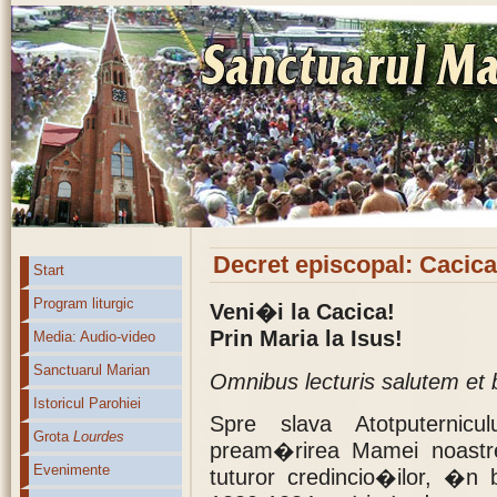
Decret episcopal: Cacica
Start
Program liturgic
Veni�i la Cacica!
Prin Maria la Isus!
Media: Audio-video
Sanctuarul Marian
Omnibus lecturis salutem et
Istoricul Parohiei
Spre slava Atotputernic
Grota
Lourdes
pream�rirea Mamei noastre 
Evenimente
tuturor credincio�ilor, �n