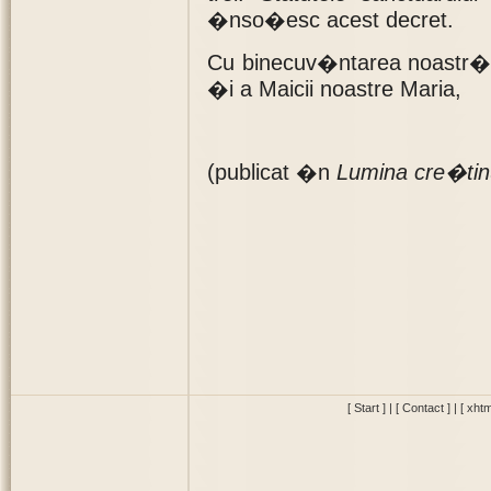
�nso�esc acest decret.
Cu binecuv�ntarea noastr� a
�i a Maicii noastre Maria,
(publicat �n
Lumina cre�tin
[ Start ]
|
[ Contact ]
|
[ xhtm