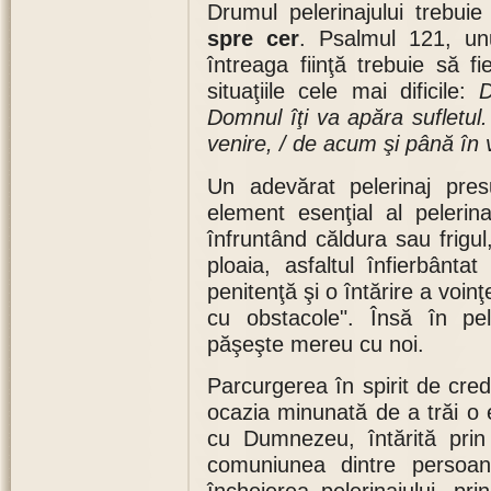
Drumul pelerinajului trebui
spre cer
. Psalmul 121, unu
întreaga fiinţă trebuie să f
situaţiile cele mai dificile:
D
Domnul îţi va apăra sufletul.
venire, / de acum şi până în 
Un adevărat pelerinaj pr
element esenţial al pelerin
înfruntând căldura sau frigul
ploaia, asfaltul înfierbânt
penitenţă şi o întărire a voinţ
cu obstacole". Însă în pel
păşeşte mereu cu noi.
Parcurgerea în spirit de cre
ocazia minunată de a trăi o
cu Dumnezeu, întărită prin 
comuniunea dintre persoan
încheierea pelerinajului, pri