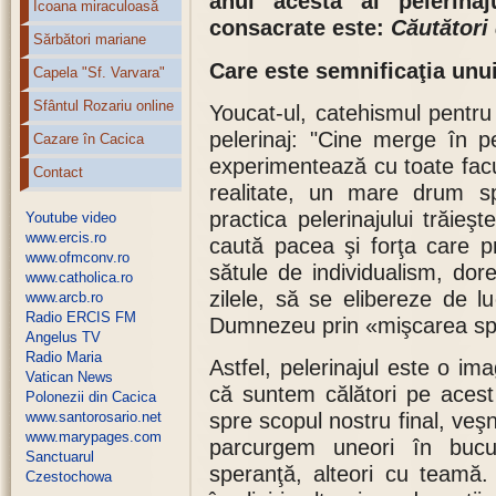
anul acesta al pelerinaj
Icoana miraculoasă
consacrate este:
Căutători
Sărbători mariane
Care este semnificaţia unui
Capela "Sf. Varvara"
Sfântul Rozariu online
Youcat-ul, catehismul pentru 
pelerinaj: "Cine merge în p
Cazare în Cacica
experimentează cu toate facul
Contact
realitate, un mare drum sp
practica pelerinajului trăie
Youtube video
www.ercis.ro
caută pacea şi forţa care p
www.ofmconv.ro
sătule de individualism, do
www.catholica.ro
zilele, să se elibereze de lu
www.arcb.ro
Radio ERCIS FM
Dumnezeu prin «mişcarea spre»
Angelus TV
Radio Maria
Astfel, pelerinajul este o im
Vatican News
că suntem călători pe aces
Polonezii din Cacica
www.santorosario.net
spre scopul nostru final, veşn
www.marypages.com
parcurgem uneori în bucuri
Sanctuarul
speranţă, alteori cu teamă
Czestochowa