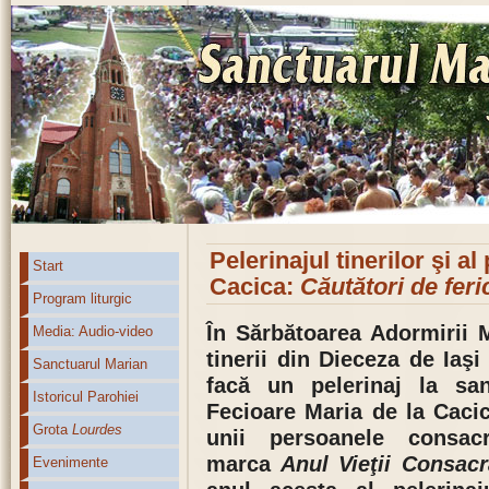
Pelerinajul tinerilor şi a
Start
Cacica:
Căutători de fer
Program liturgic
În Sărbătoarea Adormirii 
Media: Audio-video
tinerii din Dieceza de Iaşi 
Sanctuarul Marian
facă un pelerinaj la san
Istoricul Parohiei
Fecioare Maria de la Cacic
Grota
Lourdes
unii persoanele consac
marca
Anul Vieţii Consacr
Evenimente