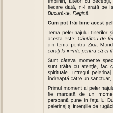
împliniri, alteori cu decepţi
fiecare dată, ni-l arată pe
Bucură-te, Regină
.
Cum pot trăi bine acest pel
Tema pelerinajului tinerilor
acesta este:
Căutători de fe
din tema pentru Ziua Mondi
curaţi la inimă, pentru că ei
Sunt câteva momente specif
sunt trăite cu atenţie, fac
spirituale. Întregul peleri
îndreaptă către un sanctuar,
Primul moment al pelerinajul
fie marcată de un momen
persoană pune în faţa lui D
pelerinaj şi intenţiile de rugăc