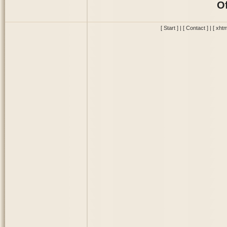
Of
[ Start ]
|
[ Contact ]
|
[ xhtm