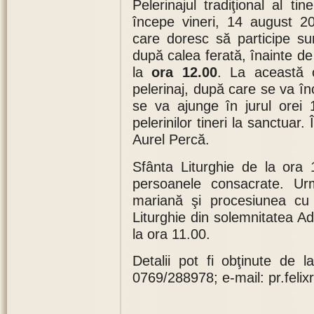
Pelerinajul tradiţional al ti
începe vineri, 14 august 20
care doresc să participe sun
după calea ferată, înainte d
la
ora 12.00
. La această o
pelerinaj, după care se va î
se va ajunge în jurul orei 1
pelerinilor tineri la sanctuar.
Aurel Percă.
Sfânta Liturghie de la ora 
persoanele consacrate. Ur
mariană şi procesiunea cu
Liturghie din solemnitatea A
la ora 11.00.
Detalii pot fi obţinute de 
0769/288978; e-mail: pr.fel