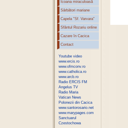
Icoana miraculoasă
Sărbători mariane
Capela "Sf. Varvara"
Sfântul Rozariu online
Cazare în Cacica
Contact
Youtube video
www.ercis.ro
www.ofmconv.ro
www.catholica.ro
www.arcb.ro
Radio ERCIS FM
Angelus TV
Radio Maria
Vatican News
Polonezii din Cacica
www.santorosario.net
www.marypages.com
Sanctuarul
Czestochowa