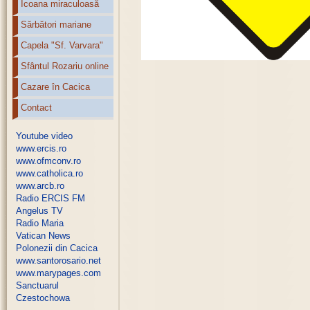
Icoana miraculoasă
Sărbători mariane
Capela "Sf. Varvara"
Sfântul Rozariu online
Cazare în Cacica
Contact
Youtube video
www.ercis.ro
www.ofmconv.ro
www.catholica.ro
www.arcb.ro
Radio ERCIS FM
Angelus TV
Radio Maria
Vatican News
Polonezii din Cacica
www.santorosario.net
www.marypages.com
Sanctuarul
Czestochowa