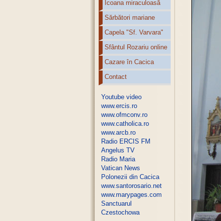
Icoana miraculoasă
Sărbători mariane
Capela "Sf. Varvara"
Sfântul Rozariu online
Cazare în Cacica
Contact
Youtube video
www.ercis.ro
www.ofmconv.ro
www.catholica.ro
www.arcb.ro
Radio ERCIS FM
Angelus TV
Radio Maria
Vatican News
Polonezii din Cacica
www.santorosario.net
www.marypages.com
Sanctuarul
Czestochowa