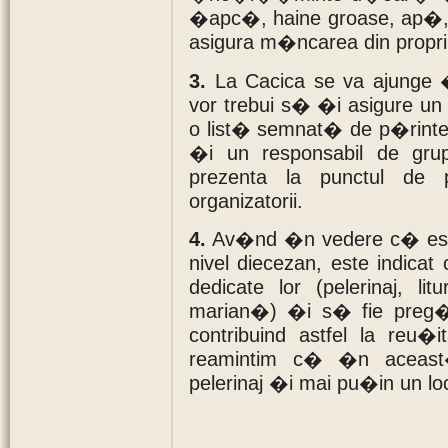
�apc�, haine groase, ap�, 
asigura m�ncarea din propri
3.
La Cacica se va ajunge �n
vor trebui s� �i asigure un
o list� semnat� de p�rintele
�i un responsabil de gru
prezenta la punctul de 
organizatorii.
4.
Av�nd �n vedere c� este 
nivel diecezan, este indicat
dedicate lor (pelerinaj, lit
marian�) �i s� fie preg�ti
contribuind astfel la reu�
reamintim c� �n aceast
pelerinaj �i mai pu�in un loc 