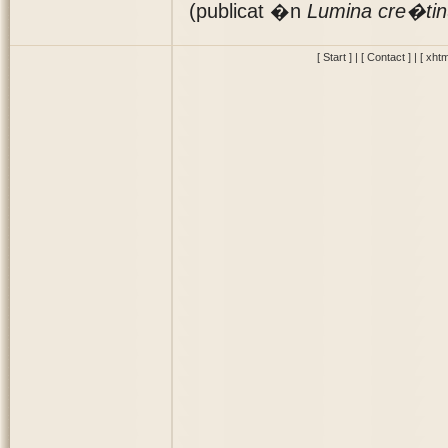
(publicat �n
Lumina cre�tin
[ Start ]
|
[ Contact ]
|
[ xhtm