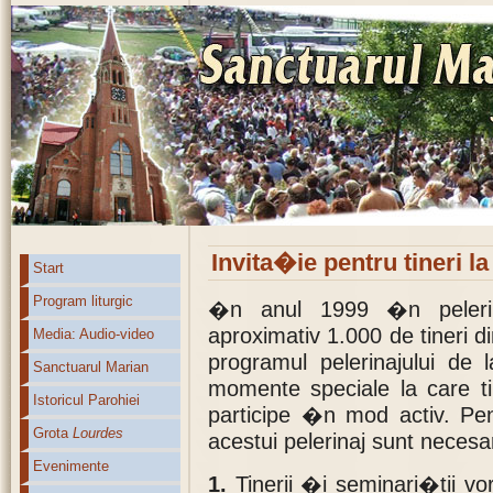
Invita�ie pentru tineri la
Start
Program liturgic
�n anul 1999 �n pelerin
aproximativ 1.000 de tineri 
Media: Audio-video
programul pelerinajului de
Sanctuarul Marian
momente speciale la care ti
Istoricul Parohiei
participe �n mod activ. P
Grota
Lourdes
acestui pelerinaj sunt neces
Evenimente
1.
Tinerii �i seminari�tii vor