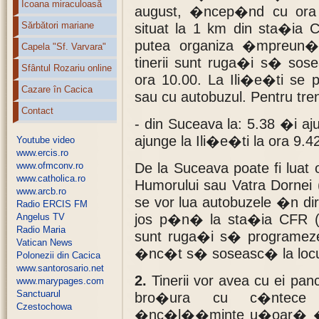
Icoana miraculoasă
august, �ncep�nd cu ora 1
Sărbători mariane
situat la 1 km din sta�ia 
putea organiza �mpreun� p
Capela "Sf. Varvara"
tinerii sunt ruga�i s� sos
Sfântul Rozariu online
ora 10.00. La Ili�e�ti se p
Cazare în Cacica
sau cu autobuzul. Pentru tr
Contact
- din Suceava la: 5.38 �i aj
ajunge la Ili�e�ti la ora 9.4
Youtube video
www.ercis.ro
www.ofmconv.ro
De la Suceava poate fi luat
www.catholica.ro
Humorului sau Vatra Dornei 
www.arcb.ro
se vor lua autobuzele �n di
Radio ERCIS FM
Angelus TV
jos p�n� la sta�ia CFR (2
Radio Maria
sunt ruga�i s� programeze
Vatican News
�nc�t s� soseasc� la locul 
Polonezii din Cacica
www.santorosario.net
2.
Tinerii vor avea cu ei panc
www.marypages.com
Sanctuarul
bro�ura cu c�ntece 
Czestochowa
�nc�l��minte u�oar� �i