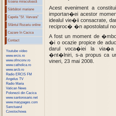
Icoana miraculoasă
Acest eveniment a constit
Sărbători mariane
importan�ei acestor mome
Capela "Sf. Varvara"
idealul vie�ii consacrate, 
Sfântul Rozariu online
reciproc� �n apostolatul no
Cazare în Cacica
A fost un moment de �mb
Contact
�i o ocazie propice de adu
darul voca�iei la via�a
Youtube video
�nt�lniri, s-a propus ca 
www.ercis.ro
www.ofmconv.ro
vineri, 23 mai 2008.
www.catholica.ro
www.arcb.ro
Radio ERCIS FM
Angelus TV
Radio Maria
Vatican News
Polonezii din Cacica
www.santorosario.net
www.marypages.com
Sanctuarul
Czestochowa