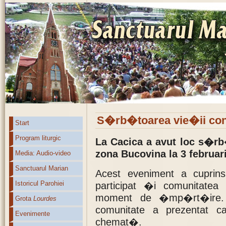
S�rb�toarea vie�ii con
Start
Program liturgic
La Cacica a avut loc s�rb
zona Bucovina la 3 februar
Media: Audio-video
Sanctuarul Marian
Acest eveniment a cuprin
Istoricul Parohiei
participat �i comunitate
moment de �mp�rt�ire. 
Grota
Lourdes
comunitate a prezentat c
Evenimente
chemat�.