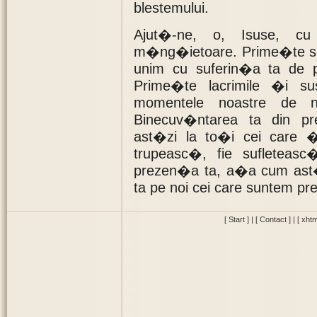
blestemului.
Ajut�-ne, o, Isuse, c
m�ng�ietoare. Prime�te su
unim cu suferin�a ta de p
Prime�te lacrimile �i su
momentele noastre de ne
Binecuv�ntarea ta din p
ast�zi la to�i cei care ��
trupeasc�, fie sufleteas
prezen�a ta, a�a cum ast
ta pe noi cei care suntem pr
[ Start ]
|
[ Contact ]
|
[ xhtm