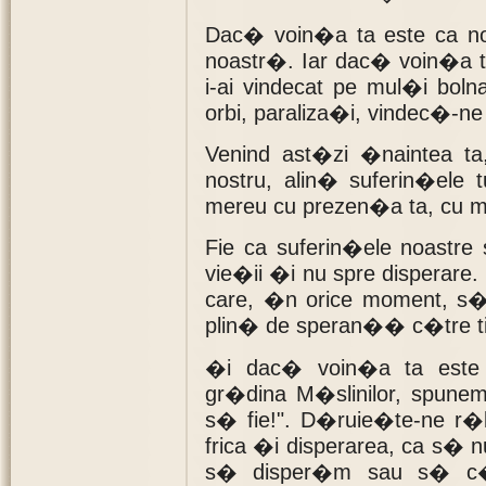
Dac� voin�a ta este ca no
noastr�. Iar dac� voin�a
i-ai vindecat pe mul�i bolna
orbi, paraliza�i, vindec�-ne
Venind ast�zi �naintea ta
nostru, alin� suferin�ele 
mereu cu prezen�a ta, cu 
Fie ca suferin�ele noastr
vie�ii �i nu spre disperare. F
care, �n orice moment, 
plin� de speran�� c�tre t
�i dac� voin�a ta este
gr�dina M�slinilor, spunem
s� fie!". D�ruie�te-ne r�b
frica �i disperarea, ca s�
s� disper�m sau s� c