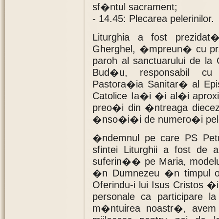
sf�ntul sacrament;
- 14.45: Plecarea pelerinilor.
Liturghia a fost prezida
Gherghel, �mpreun� cu pr.
paroh al sanctuarului de la 
Bud�u, responsabil cu 
Pastora�ia Sanitar� al Epi
Catolice Ia�i �i al�i aproxi
preo�i din �ntreaga diecez
�nso�i�i de numero�i pele
�ndemnul pe care PS Petr
sfintei Liturghii a fost d
suferin�� pe Maria, model
�n Dumnezeu �n timpul or
Oferindu-i lui Isus Cristos �
personale ca participare la
m�ntuirea noastr�, avem g