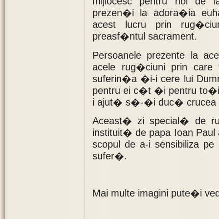
mijlocesc pentru noi de 
prezen�i la adora�ia euh
acest lucru prin rug�ci
preasf�ntul sacrament.
Persoanele prezente la a
acele rug�ciuni prin car
suferin�a �i-i cere lui Du
pentru ei c�t �i pentru to�i 
i ajut� s�-�i duc� crucea s
Aceast� zi special� de ru
instituit� de papa Ioan Paul 
scopul de a-i sensibiliza p
sufer�.
Mai multe imagini pute�i ved