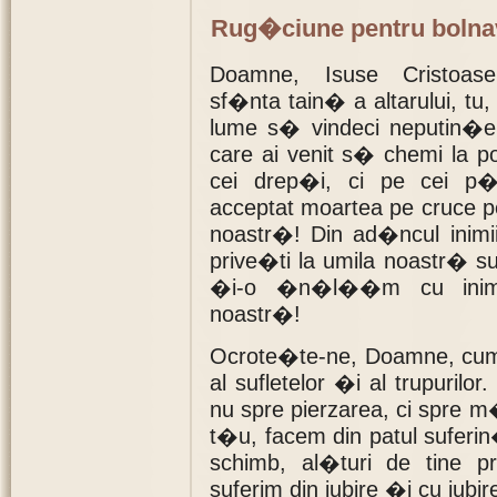
Rug�ciune pentru bolna
Doamne, Isuse Cristoas
sf�nta tain� a altarului, tu,
lume s� vindeci neputin�el
care ai venit s� chemi la
cei drep�i, ci pe cei p
acceptat moartea pe cruce 
noastr�! Din ad�ncul inim
prive�ti la umila noastr� 
�i-o �n�l��m cu inima
noastr�!
Ocrote�te-ne, Doamne, cum �
al sufletelor �i al trupuril
nu spre pierzarea, ci spre 
t�u, facem din patul suferi
schimb, al�turi de tine 
suferim din iubire �i cu iubir