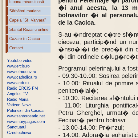
pentru Pelerinaje �i paroh
Icoana miraculoasă
�i anul acesta, la 13 ma
Sărbători mariane
bolnavilor �i al personal
Capela "Sf. Varvara"
de la Cacica.
Sfântul Rozariu online
S-au �ndreptat c�tre sf�nta
Cazare în Cacica
dieceza, particip�nd un nu
Contact
�nso�i�i de preo�ii din c
�i din ordinele c�lug�re�ti
Youtube video
www.ercis.ro
Programul pelerinajului a fos
www.ofmconv.ro
- 09.30-10.00: Sosirea pelerin
www.catholica.ro
- 10.00: Ritualul de primire
www.arcb.ro
Radio ERCIS FM
peniten�ial�;
Angelus TV
- 10.30: Recitarea sf�ntului 
Radio Maria
- 11.00: Liturghia pontifi
Vatican News
Polonezii din Cacica
Petru Gherghel, urmat� de
www.santorosario.net
Fecioar� pentru bolnavi;
www.marypages.com
- 13.00-14.00: Pr�nzul;
Sanctuarul
Czestochowa
- 14.00: Adora�ia euharisti