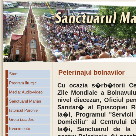
Pelerinajul bolnavilor
Start
Program liturgic
Cu ocazia s�rb�torii Cel
Zile Mondiale a Bolnavulu
Media: Audio-video
nivel diecezan, Oficiul pe
Sanctuarul Marian
Sanitar� al Episcopiei R
Istoricul Parohiei
Ia�i, Programul "Servicii 
Grota
Lourdes
Domiciliu" al Centrului D
Ia�i, Sanctuarul de la C
Evenimente