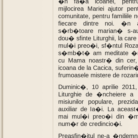
�n fa�a icoanei, pentr
mijlocirea Mariei ajutor pe
comunitate, pentru familiile 
fiecare dintre noi. �n 
s�rb�toare marian� s-au 
dou� sfinte Liturghii, la care
mul�i preo�i, sf�ntul Rozari
s�mb�t� am meditate �n 
cu Mama noastr� din cer, 
icoana de la Cacica, suferin
frumoasele mistere de rozari
Duminic�, 10 aprilie 2011,
Liturghie de �ncheiere a p
misiunilor populare, prez
auxiliar de Ia�i. La aceas
mai mul�i preo�i din �mp
num�r de credincio�i.
Preasfin�itul ne-a �ndemn