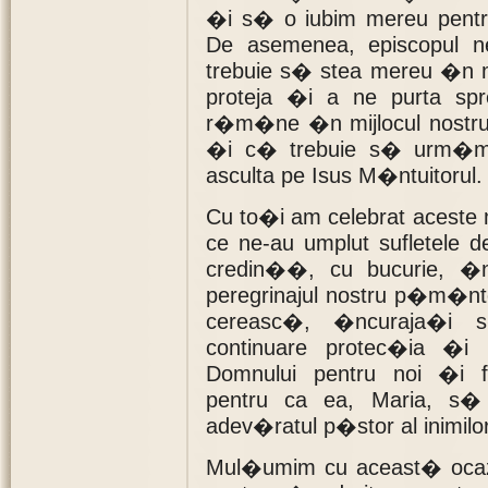
�i s� o iubim mereu pen
De asemenea, episcopul n
trebuie s� stea mereu �n mij
proteja �i a ne purta spr
r�m�ne �n mijlocul nostru 
�i c� trebuie s� urm�m 
asculta pe Isus M�ntuitorul.
Cu to�i am celebrat aceste
ce ne-au umplut sufletele
credin��, cu bucurie, �
peregrinajul nostru p�m�nt
cereasc�, �ncuraja�i
continuare protec�ia �i mi
Domnului pentru noi �i fam
pentru ca ea, Maria, s�
adev�ratul p�stor al inimilor
Mul�umim cu aceast� ocazie