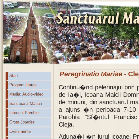
Peregrinatio Mariae
- Cle
Start
Program liturgic
Continu�nd pelerinajul prin p
de Ia�i, icoana Maicii Dom
Media: Audio-video
de minuni, din sanctuarul ma
Sanctuarul Marian
a ajuns �n perioada 7-10 
Istoricul Parohiei
Parohia "Sf�ntul Francisc
Grota
Lourdes
Cleja.
Evenimente
Aduna�i �n jurul icoanei Pre