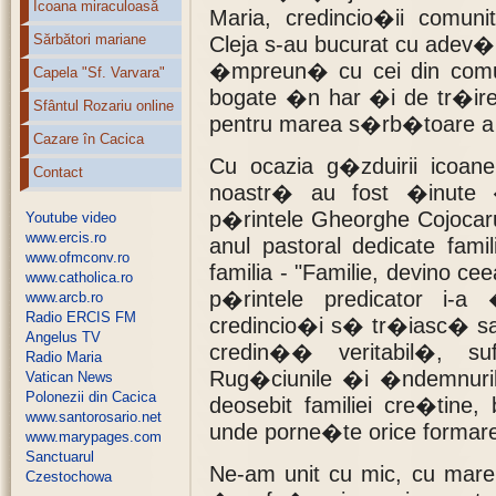
Icoana miraculoasă
Maria, credincio�ii comuni
Sărbători mariane
Cleja s-au bucurat cu adev�
�mpreun� cu cei din comun
Capela "Sf. Varvara"
bogate �n har �i de tr�ire
Sfântul Rozariu online
pentru marea s�rb�toare a 
Cazare în Cacica
Cu ocazia g�zduirii icoane
Contact
noastr� au fost �inute 
p�rintele Gheorghe Cojocaru
Youtube video
www.ercis.ro
anul pastoral dedicate famil
www.ofmconv.ro
familia - "Familie, devino cee
www.catholica.ro
p�rintele predicator i-
www.arcb.ro
Radio ERCIS FM
credincio�i s� tr�iasc� sac
Angelus TV
credin�� veritabil�, su
Radio Maria
Rug�ciunile �i �ndemnuril
Vatican News
Polonezii din Cacica
deosebit familiei cre�tine,
www.santorosario.net
unde porne�te orice forma
www.marypages.com
Sanctuarul
Ne-am unit cu mic, cu mar
Czestochowa