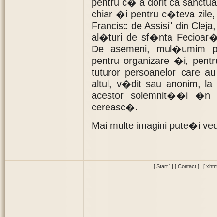
pentru c� a dorit ca sanctu
chiar �i pentru c�teva zile
Francisc de Assisi" din Cleja,
al�turi de sf�nta Fecioa
De asemeni, mul�umim p�r
pentru organizare �i, pen
tuturor persoanelor care a
altul, v�dit sau anonim, 
acestor solemnit��i �n ju
cereasc�.
Mai multe imagini pute�i v
[ Start ]
|
[ Contact ]
|
[ xhtm