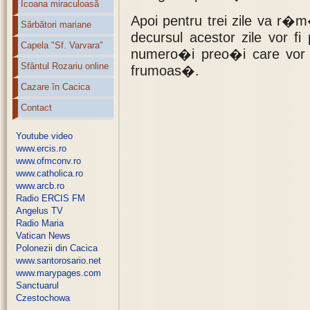
Icoana miraculoasă
Apoi pentru trei zile va 
Sărbători mariane
decursul acestor zile vor f
Capela "Sf. Varvara"
numero�i preo�i care vor
Sfântul Rozariu online
frumoas�.
Cazare în Cacica
Contact
Youtube video
www.ercis.ro
www.ofmconv.ro
www.catholica.ro
www.arcb.ro
Radio ERCIS FM
Angelus TV
Radio Maria
Vatican News
Polonezii din Cacica
www.santorosario.net
www.marypages.com
Sanctuarul
Czestochowa