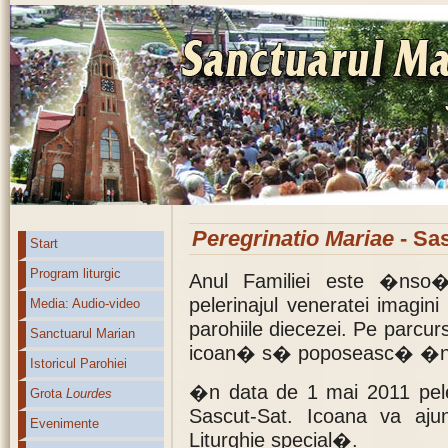
Peregrinatio Mariae
- Sas
Start
Program liturgic
Anul Familiei este �nso�
pelerinajul veneratei imagi
Media: Audio-video
parohiile diecezei. Pe parcu
Sanctuarul Marian
icoan� s� poposeasc� �n 
Istoricul Parohiei
�n data de 1 mai 2011 peleri
Grota
Lourdes
Sascut-Sat. Icoana va aj
Evenimente
Liturghie special�.