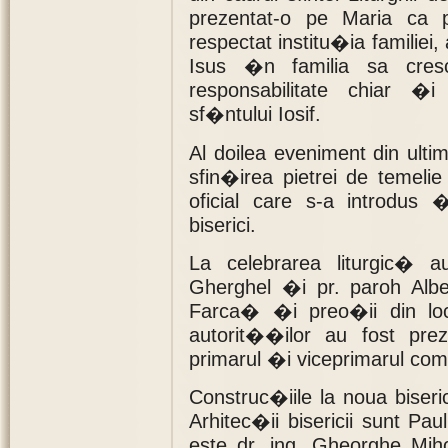
prezentat-o pe Maria ca 
respectat institu�ia familiei
Isus �n familia sa cre
responsabilitate chiar �
sf�ntului Iosif.
Al doilea eveniment din ultim
sfin�irea pietrei de temelie
oficial care s-a introdus �
biserici.
La celebrarea liturgic� a
Gherghel �i pr. paroh Albe
Farca� �i preo�ii din loc
autorit��ilor au fost pre
primarul �i viceprimarul com
Construc�iile la noua bise
Arhitec�ii bisericii sunt Pa
este dr. ing. Gheorghe Mih