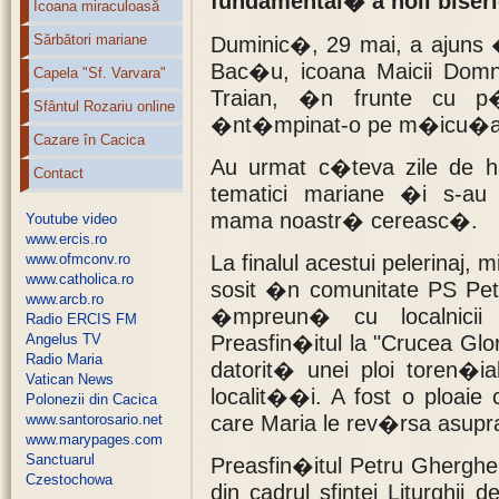
fundamental� a noii biseri
Icoana miraculoasă
Sărbători mariane
Duminic�, 29 mai, a ajuns �
Bac�u, icoana Maicii Domnu
Capela "Sf. Varvara"
Traian, �n frunte cu p�
Sfântul Rozariu online
�nt�mpinat-o pe m�icu�a n
Cazare în Cacica
Au urmat c�teva zile de h
Contact
tematici mariane �i s-au 
mama noastr� cereasc�.
Youtube video
www.ercis.ro
www.ofmconv.ro
La finalul acestui pelerinaj,
www.catholica.ro
sosit �n comunitate PS Pet
www.arcb.ro
�mpreun� cu localnici
Radio ERCIS FM
Angelus TV
Preasfin�itul la "Crucea Glor
Radio Maria
datorit� unei ploi toren�i
Vatican News
localit��i. A fost o ploaie
Polonezii din Cacica
www.santorosario.net
care Maria le rev�rsa asupr
www.marypages.com
Sanctuarul
Preasfin�itul Petru Gherghel
Czestochowa
din cadrul sfintei Liturghii 