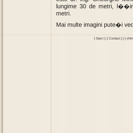
lungime 30 de metri, l�
metri.
Mai multe imagini pute�i v
[ Start ]
|
[ Contact ]
|
[ xhtm