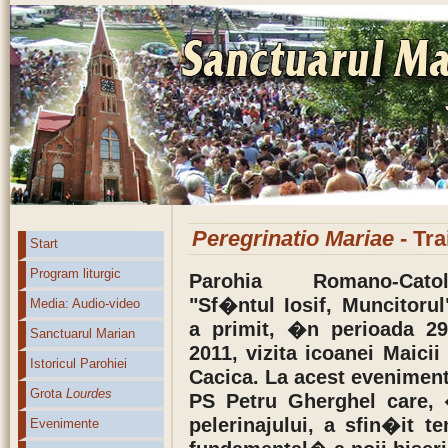
Peregrinatio Mariae
- Tra
Start
Program liturgic
Parohia Romano-Cato
"Sf�ntul Iosif, Muncitorul
Media: Audio-video
a primit, �n perioada 29
Sanctuarul Marian
2011, vizita icoanei Maici
Istoricul Parohiei
Cacica. La acest eveniment
Grota
Lourdes
PS Petru Gherghel care, 
pelerinajului, a sfin�it t
Evenimente