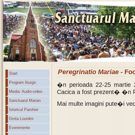
Peregrinatio Mariae
- Foc
Start
Program liturgic
�n perioada 22-25 martie 2
Cacica a fost prezent� �n P
Media: Audio-video
Sanctuarul Marian
Mai multe imagini pute�i v
Istoricul Parohiei
Grota
Lourdes
Evenimente