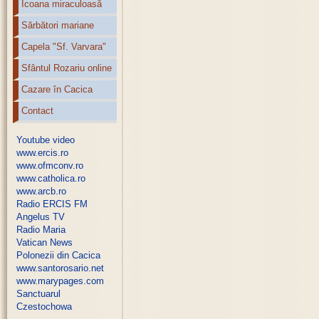
Icoana miraculoasă
Sărbători mariane
Capela "Sf. Varvara"
Sfântul Rozariu online
Cazare în Cacica
Contact
Youtube video
www.ercis.ro
www.ofmconv.ro
www.catholica.ro
www.arcb.ro
Radio ERCIS FM
Angelus TV
Radio Maria
Vatican News
Polonezii din Cacica
www.santorosario.net
www.marypages.com
Sanctuarul
Czestochowa