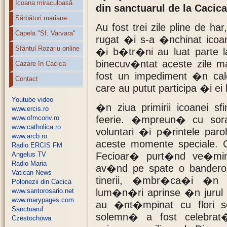
Icoana miraculoasă
din sanctuarul de la Cacica
Sărbători mariane
Au fost trei zile pline de 
Capela "Sf. Varvara"
rugat �i s-a �nchinat icoane
Sfântul Rozariu online
�i b�tr�ni au luat parte
binecuv�ntat aceste zile m
Cazare în Cacica
fost un impediment �n cale
Contact
care au putut participa �i ei 
Youtube video
�n ziua primirii icoanei s
www.ercis.ro
www.ofmconv.ro
feerie. �mpreun� cu sora
www.catholica.ro
voluntari �i p�rintele paro
www.arcb.ro
aceste momente speciale. 
Radio ERCIS FM
Angelus TV
Fecioar� purt�nd ve�min
Radio Maria
av�nd pe spate o banderol
Vatican News
tinerii, �mbr�ca�i �n 
Polonezii din Cacica
www.santorosario.net
lum�n�ri aprinse �n jurul i
www.marypages.com
au �nt�mpinat cu flori sos
Sanctuarul
solemn� a fost celebrat
Czestochowa