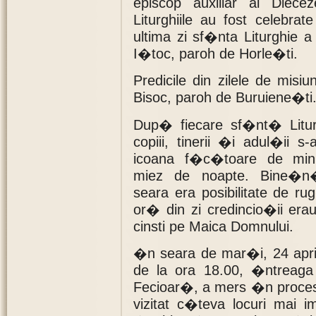
episcop auxiliar al Diece
Liturghiile au fost celebra
ultima zi sf�nta Liturghie 
I�toc, paroh de Horle�ti.
Predicile din zilele de misi
Bisoc, paroh de Buruiene�ti
Dup� fiecare sf�nt� Litu
copiii, tinerii �i adul�ii s
icoana f�c�toare de m
miez de noapte. Bine�n
seara era posibilitate de ru
or� din zi credincio�ii erau
cinsti pe Maica Domnului.
�n seara de mar�i, 24 aprili
de la ora 18.00, �ntreaga
Fecioar�, a mers �n procesiu
vizitat c�teva locuri mai im