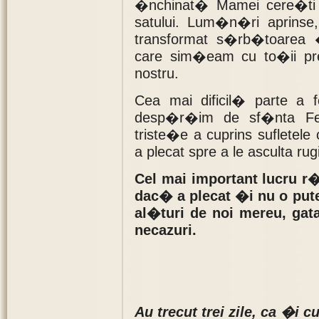
�nchinat� Mamei cere�ti �i
satului. Lum�n�ri aprinse
transformat s�rb�toarea
care sim�eam cu to�ii pr
nostru.
Cea mai dificil� parte a 
desp�r�im de sf�nta Fec
triste�e a cuprins sufletele
a plecat spre a le asculta rug
Cel mai important lucru 
dac� a plecat �i nu o put
al�turi de noi mereu, ga
necazuri.
Au trecut trei zile, ca �i c