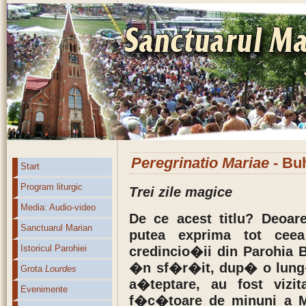
Peregrinatio Mariae
- Buh
Start
Program liturgic
Trei zile magice
Media: Audio-video
De ce acest titlu? Deoar
Sanctuarul Marian
putea exprima tot cee
Istoricul Parohiei
credincio�ii din Parohia
�n sf�r�it, dup� o lun
Grota
Lourdes
a�teptare, au fost vizi
Evenimente
f�c�toare de minuni a M