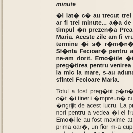
minute
�i iat� c� au trecut trei
ar fi trei minute... a�a de
timpul �n prezen�a Preas
Maria. Aceste zile am fi v
termine �i s� r�m�n� 
Sf�nta Fecioar� pentru a
ne-am dorit. Emo�iile �
preg�tirea pentru venirea 
la mic la mare, s-au adun
sfintei Fecioare Maria.
Totul a fost preg�tit p�n� 
c�t �i tinerii �mpreun� cu
�ngrijit de acest lucru. La p
nori pentru a vedea �i el 
Emo�iile au fost maxime a
prima oar�, un fior m-a cu