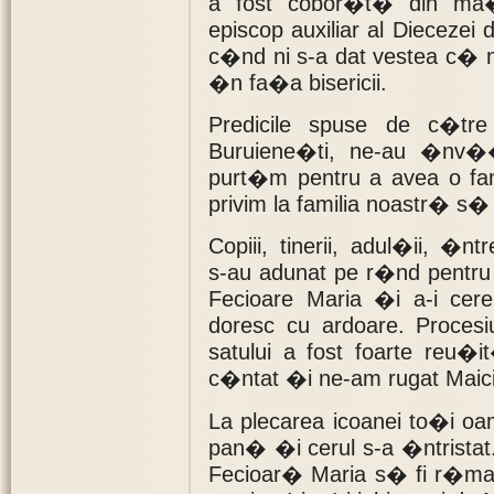
a fost cobor�t� din ma�
episcop auxiliar al Diecezei
c�nd ni s-a dat vestea c� n
�n fa�a bisericii.
Predicile spuse de c�tre
Buruiene�ti, ne-au �nv�
purt�m pentru a avea o f
privim la familia noastr� 
Copiii, tinerii, adul�ii, �n
s-au adunat pe r�nd pentru a
Fecioare Maria �i a-i cer
doresc cu ardoare. Procesi
satului a fost foarte reu�
c�ntat �i ne-am rugat Maici
La plecarea icoanei to�i oam
pan� �i cerul s-a �ntristat
Fecioar� Maria s� fi r�ma