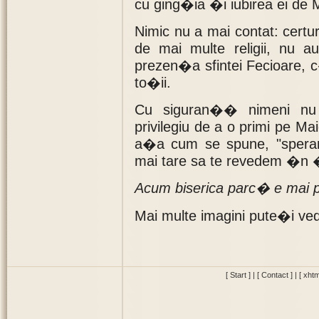
cu ging�ia �i iubirea ei d
Nimic nu a mai contat: cert
de mai multe religii, nu a
prezen�a sfintei Fecioare, 
to�ii.
Cu siguran�� nimeni nu
privilegiu de a o primi pe
a�a cum se spune, "speran
mai tare sa te revedem �
Acum biserica parc� e mai p
Mai multe imagini pute�i v
[ Start ]
|
[ Contact ]
|
[ xhtm