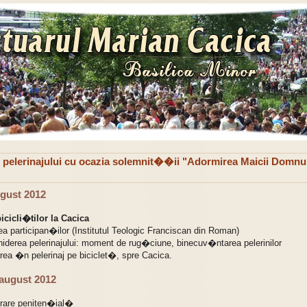
pelerinajului cu ocazia solemnit��ii "Adormirea Maicii Domnu
ugust 2012
icicli�tilor la Cacica
ea participan�ilor (Institutul Teologic Franciscan din Roman)
hiderea pelerinajului: moment de rug�ciune, binecuv�ntarea pelerinilor
rea �n pelerinaj pe biciclet�, spre Cacica.
august 2012
brare peniten�ial�