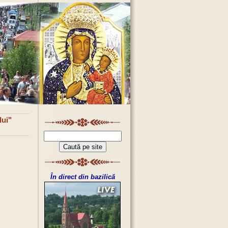
lui"
În direct din bazilică