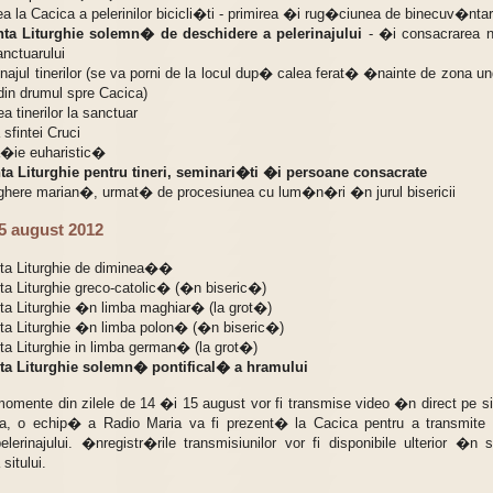
ea la Cacica a pelerinilor bicicli�ti - primirea �i rug�ciunea de binecuv�nta
ta Liturghie solemn� de deschidere a pelerinajului
- �i consacrarea no
anctuarului
inajul tinerilor (se va porni de la locul dup� calea ferat� �nainte de zona 
din drumul spre Cacica)
a tinerilor la sanctuar
 sfintei Cruci
a�ie euharistic�
a Liturghie pentru tineri, seminari�ti �i persoane consacrate
eghere marian�, urmat� de procesiunea cu lum�n�ri �n jurul bisericii
15 august 2012
ta Liturghie de diminea��
ta Liturghie greco-catolic� (�n biseric�)
ta Liturghie �n limba maghiar� (la grot�)
ta Liturghie �n limba polon� (�n biseric�)
ta Liturghie in limba german� (la grot�)
a Liturghie solemn� pontifical� a hramului
momente din zilele de 14 �i 15 august vor fi transmise video �n direct pe sit
, o echip� a Radio Maria va fi prezent� la Cacica pentru a transmite 
lerinajului. �nregistr�rile transmisiunilor vor fi disponibile ulterior �n
sitului.