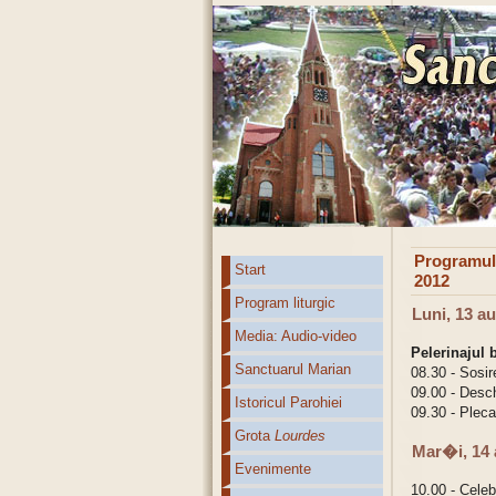
Programul 
Start
2012
Program liturgic
Luni, 13 a
Media: Audio-video
Pelerinajul b
Sanctuarul Marian
08.30 - Sosir
09.00 - Desc
Istoricul Parohiei
09.30 - Pleca
Grota
Lourdes
Mar�i, 14 
Evenimente
10.00 - Cele