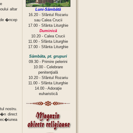
re
ului altar
Luni-Sâmbătă
16.20 - Sfântul Rozariu
unde �ncep
sau Calea Crucii
17.00 - Sfânta Liturghie
Duminică
10.20 - Calea Crucii
11.00 - Sfânta Liturghie
17.00 - Sfânta Liturghie
Sâmbăta, pt. grupuri
09.30 - Primire pelerini
10.00 - Celebrare
penitenţială
10.20 - Sfântul Rozariu
11.00 - Sfânta Liturghie
14.00 - Adoraţie
euharistică
ul nostru.
�n direct
 sec�iunea