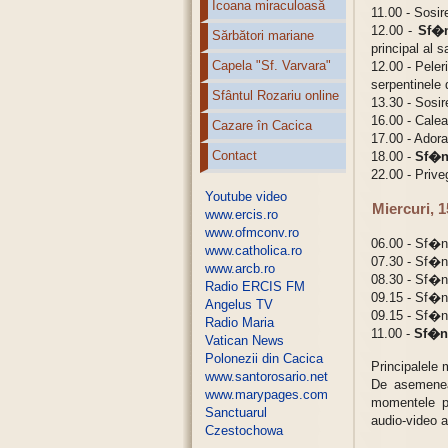
Icoana miraculoasă
11.00 - Sosir
12.00 -
Sf�n
Sărbători mariane
principal al s
Capela "Sf. Varvara"
12.00 - Peler
serpentinele 
Sfântul Rozariu online
13.30 - Sosire
16.00 - Calea
Cazare în Cacica
17.00 - Ador
Contact
18.00 -
Sf�nt
22.00 - Priv
Youtube video
Miercuri, 
www.ercis.ro
www.ofmconv.ro
06.00 - Sf�n
www.catholica.ro
07.30 - Sf�n
www.arcb.ro
08.30 - Sf�n
Radio ERCIS FM
09.15 - Sf�n
Angelus TV
09.15 - Sf�n
Radio Maria
11.00 -
Sf�nt
Vatican News
Polonezii din Cacica
Principalele 
www.santorosario.net
De asemenea
www.marypages.com
momentele pe
Sanctuarul
audio-video a 
Czestochowa