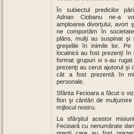
În subiectul predicilor pări
Adrian Ciobanu ne-a vo
amploarea divorţului, avort 
ne comportăm în societat
plâns, mulţi au suspinat şi 
greşelile în inimile lor. Pe 
localnicii au fost prezenţi î
format grupuri si s-au rugat 
prezenţi au cerut ajutorul şi o
cât a fost prezentă în mij
personale.
Sfânta Fecioara a făcut o vizi
flori şi cântări de mulţumi
mijlocul nostru.
La sfârşitul acestor misiu
Fecioară cu nenumărate darur
preoţi care au fost prezen