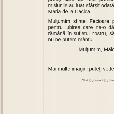
misiunile au luat sfârşit odat
Maria de la Cacica.
Mulţumim sfintei Fecioare p
pentru iubirea care ne-o dă
rămână în sufletul nostru, s
nu ne putem mântui.
Mulţumim, Măic
Mai multe imagini puteţi vede
[ Start ]
|
[ Contact ]
|
[ xhtm