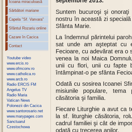
septembrie 2013.
Icoana miraculoasă
Sărbători mariane
Suntem bucuroşi şi onoraţi 
nostru în această zi special
Capela "Sf. Varvara"
Sfânta Marie.
Sfântul Rozariu online
La îndemnul părintelui paroh
Cazare în Cacica
sat unde am aşteptat cu em
Contact
Fecioare, cu adevărat era o s
venea la noi Maica Domnului
Youtube video
www.ercis.ro
unii cu flori, unii cu fapte
www.ofmconv.ro
întâmpinat-o pe sfânta Fecioar
www.catholica.ro
www.arcb.ro
Odată cu sosirea Icoanei Sfi
Radio ERCIS FM
Angelus TV
misiunile populare, tema p
Radio Maria
căsătoria şi familia.
Vatican News
Polonezii din Cacica
Fiecare Liturghie a avut ca t
www.santorosario.net
la sf. liturghie căsătoria, rol
www.marypages.com
Sanctuarul
cadrul familiei şi cât de imp
Czestochowa
odată cu trecerea anilor.