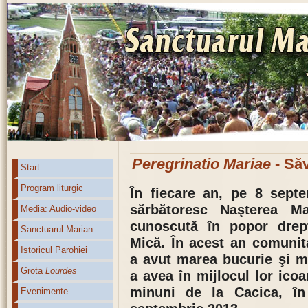
Peregrinatio Mariae
- Să
Start
Program liturgic
În fiecare an, pe 8 septem
sărbătoresc Naşterea Ma
Media: Audio-video
cunoscută în popor drep
Sanctuarul Marian
Mică. În acest an comunit
Istoricul Parohiei
a avut marea bucurie şi ma
Grota
Lourdes
a avea în mijlocul lor ico
minuni de la Cacica, în
Evenimente