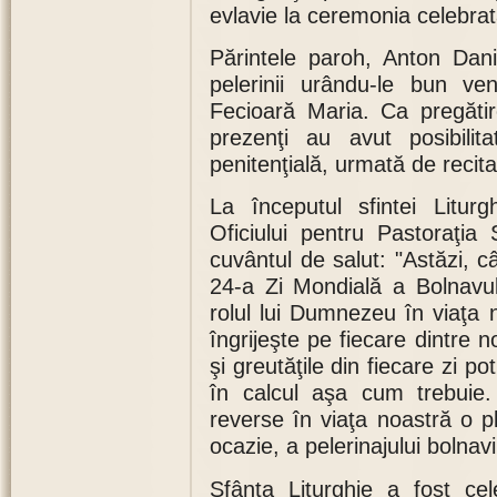
evlavie la ceremonia celebrat
Părintele paroh, Anton Dan
pelerinii urându-le bun ve
Fecioară Maria. Ca pregătir
prezenţi au avut posibilit
penitenţială, urmată de recita
La începutul sfintei Litur
Oficiului pentru Pastoraţia
cuvântul de salut: "Astăzi, 
24-a Zi Mondială a Bolnavu
rolul lui Dumnezeu în viaţa
îngrijeşte pe fiecare dintre n
şi greutăţile din fiecare zi po
în calcul aşa cum trebui
reverse în viaţa noastră o p
ocazie, a pelerinajului bolnavi
Sfânta Liturghie a fost c