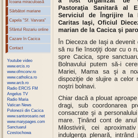
a fost organizat de O
Icoana miraculoasă
Pastoraţia Sanitară al E
Sărbători mariane
Serviciul de Îngrijire la
Capela "Sf. Varvara"
Caritas Iaşi, Oficiul Diec
marian de la Cacica şi paroh
Sfântul Rozariu online
Cazare în Cacica
În Dieceza de Iaşi a devenit d
Contact
să nu fie însoţiţi doar cu o ru
spre Cacica, spre sanctuaru
Youtube video
Bolnavului putem să-i cerem
www.ercis.ro
Mariei, Mama sa şi a noa
www.ofmconv.ro
www.catholica.ro
dispoziţie de slujire a celor
www.arcb.ro
noştri bolnavi.
Radio ERCIS FM
Angelus TV
Chiar dacă a plouat aproape t
Radio Maria
dragi, sub coordonarea pre
Vatican News
Polonezii din Cacica
consacrate şi a personalulu
www.santorosario.net
mare. Ţinând cont de anul 
www.marypages.com
Milostivirii, cei aproximat
Sanctuarul
Czestochowa
indulgenţa plenară, intrân