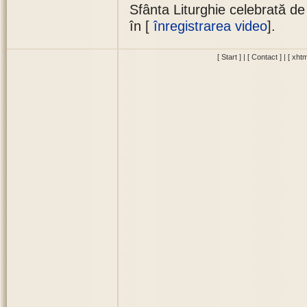
Sfânta Liturghie celebrată d
în [
înregistrarea video
].
[ Start ]
|
[ Contact ]
|
[ xhtm