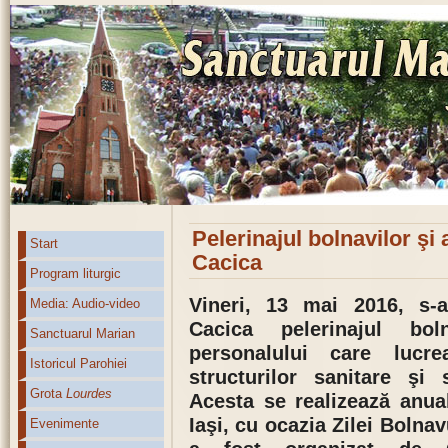
Pelerinajul bolnavilor şi 
Start
Cacica
Program liturgic
Vineri, 13 mai 2016, s-a
Media: Audio-video
Cacica pelerinajul bol
Sanctuarul Marian
personalului care lucr
Istoricul Parohiei
structurilor sanitare şi s
Grota
Lourdes
Acesta se realizează anua
Iaşi, cu ocazia Zilei Bolnav
Evenimente