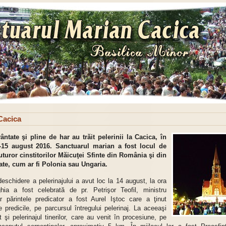
 Cacica
ântate şi pline de har au trăit pelerinii la Cacica, în
-15 august 2016. Sanctuarul marian a fost locul de
tuturor cinstitorilor Măicuţei Sfinte din România şi din
iate, cum ar fi Polonia sau Ungaria.
deschidere a pelerinajului a avut loc la 14 august, la ora
ghia a fost celebrată de pr. Petrişor Teofil, ministru
iar părintele predicator a fost Aurel Iştoc care a ţinut
 predicile, pe parcursul întregului pelerinaj. La aceeaşi
 şi pelerinajul tinerilor, care au venit în procesiune, pe