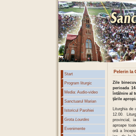
Pelerin la
Start
Zile binecuv
Program liturgic
perioada 14
Media: Audio-video
întâlnire al 
ţările aprop
Sanctuarul Marian
Liturghia de 
Istoricul Parohiei
12.00. Litur
Grota
Lourdes
provincial, 
aproape toate
Evenimente
oră a început