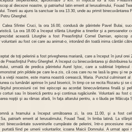
nceputul serpentinelor, aproximativ 5 km. În mijlocul lor a fost Preasfinţ
scop al diecezei noastre, şi patriarhul latin emerit al Ierusalimului, Fouad Tw
tului. Tinerii au ajuns la sanctuar la ora 13.30, unde au primit binecuvântarea P
 Petru Gherghel.
 Calea Sfintei Cruci, la ora 16.00, condusă de părintele Pavel Bulai, su
ristică. La ora 18.00 a început sfânta Liturghie a tinerilor şi a persoanelor 
rezidat această Liturghie a fost Preasfinţitul Cornel Damian, episcop a
r voluntarii au fost cei care au animat-o, intonând din toată inima cântări căt
ptat de toţi pelerinii a fost privegherea mariană, care a început în jurul orei 
de Preasfinţitul Petru Gherghel. A început cu binecuvântarea şi distribuirea lu
ntului, urmată de predica părintelui Aurel Iştoc, care a subliniat înţelesul 
onstrat prin pildele pe care le-a zis, că cea care nu ne lasă la greu şi ne p
pă a vieţii noastre, este mama noastră cerească, Maria. Punctul culminant al 
iunea cu lumânări aprinse în jurul bisericii, în timp ce se recita Rozariu şi se
ârşitul procesiunii cei trei episcopi au acordat binecuvântarea finală şi pel
e corturi sau în biserică pentru a-şi continua rugăciunile. Voluntarii au fost 
oarea nopţii şi au rămas afară, în faţa altarului pentru, a o lăuda pe Măicuţa 
olemnă a hramului a început următoarea zi, la ora 11.00, şi a fost cel
 Sa, patriarh emerit al Ierusalimului, Fouad Twal, în limba latină. La sfârşi
fost binecuvântate suvenirurile cumpărate de pelerini, într-o procesiune mai
ii, purtată fiind pe umerii voluntarilor, icoana Maicii Domnului. A urmat apoi