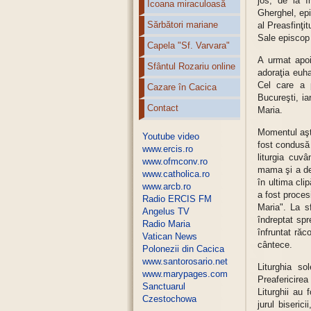
jos, de la î
Icoana miraculoasă
Gherghel, epi
Sărbători mariane
al Preasfinţi
Sale episcop
Capela "Sf. Varvara"
A urmat apoi
Sfântul Rozariu online
adoraţia euha
Cel care a p
Cazare în Cacica
Bucureşti, ia
Contact
Maria.
Momentul aşte
Youtube video
fost condusă 
www.ercis.ro
liturgia cuvâ
www.ofmconv.ro
mama şi a dem
www.catholica.ro
în ultima cli
www.arcb.ro
a fost proces
Radio ERCIS FM
Maria". La sf
Angelus TV
îndreptat spr
Radio Maria
înfruntat răc
Vatican News
cântece.
Polonezii din Cacica
www.santorosario.net
Liturghia s
www.marypages.com
Preafericirea
Sanctuarul
Liturghii au 
Czestochowa
jurul biseric