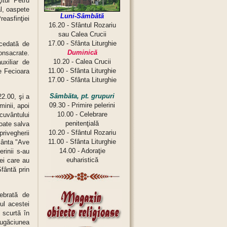
itul Petru
al, oaspete
Luni-Sâmbătă
reasfinţiei
16.20 - Sfântul Rozariu
sau Calea Crucii
17.00 - Sfânta Liturghie
ccedată de
Duminică
consacrate.
10.20 - Calea Crucii
uxiliar de
11.00 - Sfânta Liturghie
re Fecioara
17.00 - Sfânta Liturghie
Sâmbăta, pt. grupuri
22.00, şi a
09.30 - Primire pelerini
minii, apoi
10.00 - Celebrare
cuvântului
penitenţială
oate salva
10.20 - Sfântul Rozariu
privegherii
11.00 - Sfânta Liturghie
 cânta "Ave
14.00 - Adoraţie
erinii s-au
euharistică
cei care au
Sfântă prin
ebrată de
tul acestei
 scurtă în
 rugăciunea