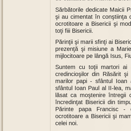
Sărbătorile dedicate Maicii P
şi au cimentat în conştiinţa c
ocrotitoare a Bisericii şi m
toţi fiii Bisericii.
Părinţii şi marii sfinţi ai Bise
prezenţă şi misiune a Mariei
mijlocitoare pe lângă Isus, Fiu
Suntem cu toţii martori ai 
credincioşilor din Răsărit şi
marilor papi - sfântul Ioan a
sfântul Ioan Paul al II-lea, 
lăsat ca moştenire întregii
încredinţat Bisericii din timp
Părinte papa Francisc - 
ocrotitoare a Bisericii şi mam
celei noi.