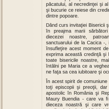
păcatului, al necredinţei şi 
şi bucurie ce reiese din cred
dintre popoare.
Dând curs invitaţiei Bisericii
în preajma marii sărbători
diecezei noastre, patro
sanctuarului de la Cacica -, 
însufleţire acest moment de
exprima această credinţă şi 
toate bisericile noastre, m
întâlni pe Maria ce a veghe
ne faţa sa cea iubitoare şi o
În acest spirit de comuniune
toţi episcopii şi preoţii, 
apostolic în România şi Rep
Maury Buendia - care va fi
dieceza noastră şi care vr