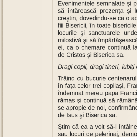
Evenimentele semnalate şi pr
să întărească prezenţa şi l
creştin, dovedindu-se ca o a
fiii Bisericii, în toate biseric
locurile şi sanctuarele und
milostivă şi să împărtăşească 
ei, ca o chemare continuă la 
de Cristos şi Biserica sa.
Dragi copii, dragi tineri, iubiţi
Trăind cu bucurie centenarul 
în faţa celor trei copilaşi, F
îndemnat mereu papa Francis
rămas şi continuă să rămână
se apropie de noi, confirmând
de Isus şi Biserica sa.
Ştim că ea a voit să-i întâlnea
sau locuri de pelerinaj, demo