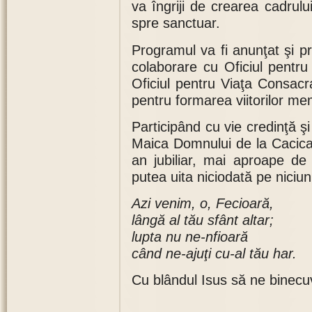
va îngriji de crearea cadrulu
spre sanctuar.
Programul va fi anunţat şi prin
colaborare cu Oficiul pentru 
Oficiul pentru Viaţa Consacr
pentru formarea viitorilor memb
Participând cu vie credinţă şi
Maica Domnului de la Cacica,
an jubiliar, mai aproape d
putea uita niciodată pe niciunul 
Azi venim, o, Fecioară,
lângă al tău sfânt altar;
lupta nu ne-nfioară
când ne-ajuţi cu-al tău har.
Cu blândul Isus să ne binecu