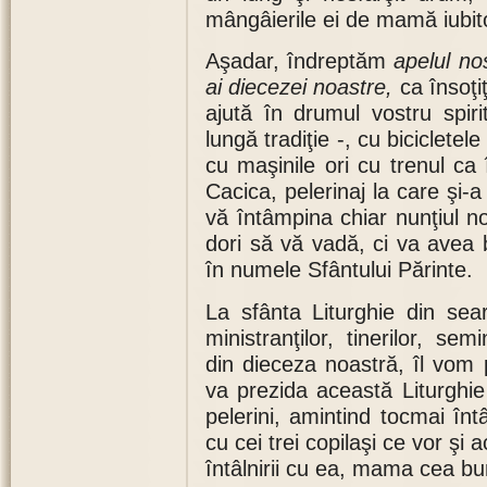
mângâierile ei de mamă iubit
Aşadar, îndreptăm
apelul nos
ai diecezei noastre,
ca însoţiţ
ajută în drumul vostru spiri
lungă tradiţie -, cu bicicletel
cu maşinile ori cu trenul ca 
Cacica, pelerinaj la care şi-a
vă întâmpina chiar nunţiul n
dori să vă vadă, ci va avea 
în numele Sfântului Părinte.
La sfânta Liturghie din sea
ministranţilor, tinerilor, se
din dieceza noastră, îl vom 
va prezida această Liturghie s
pelerini, amintind tocmai în
cu cei trei copilaşi ce vor ş
întâlnirii cu ea, mama cea bu