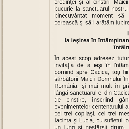
credinţei şi al cinstirii Ma
bucurie la sanctuarul nostr
binecuvântat moment să
cerească şi să-i arătăm iubire
la ieşirea în întâmpina
întâl
În acest scop adresez tutur
invitaţia de a ieşi în întâ
pornind spre Cacica, toţi fi
sărbătorii Maicii Domnului În
România, şi mai mult în gră
lângă sanctuarul ei din Cac
de cinstire, înscriind gâ
evenimentelor centenarului apa
cei trei copilaşi, cei trei me
Iacinta şi Lucia, cu sufletul l
un lung şi nesfârşit drum, 