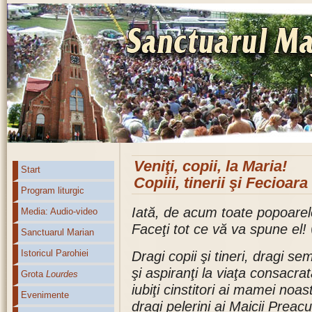
Veniţi, copii, la Maria!
Start
Copiii, tinerii şi Fecioar
Program liturgic
Iată, de acum toate popoarel
Media: Audio-video
Faceţi tot ce vă va spune el!
Sanctuarul Marian
Istoricul Parohiei
Dragi copii şi tineri, dragi sem
şi aspiranţi la viaţa consacrat
Grota
Lourdes
iubiţi cinstitori ai mamei noas
Evenimente
dragi pelerini ai Maicii Preacu