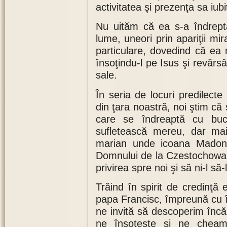
activitatea şi prezenţa sa iubito
Nu uităm că ea s-a îndrepta
lume, uneori prin apariţii mir
particulare, dovedind că ea
însoţindu-l pe Isus şi revărsâ
sale.
În seria de locuri predilecte
din ţara noastră, noi ştim că 
care se îndreaptă cu buc
sufletească mereu, dar mai
marian unde icoana Madone
Domnului de la Czestochowa 
privirea spre noi şi să ni-l să-l
Trăind în spirit de credinţ
papa Francisc, împreună cu în
ne invită să descoperim înc
ne însoţeşte şi ne cheamă