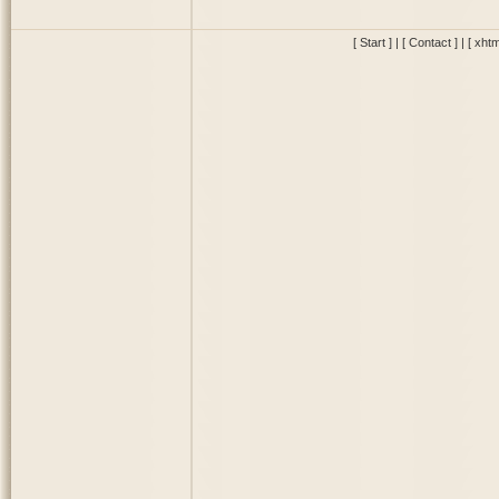
[ Start ]
|
[ Contact ]
|
[ xhtm