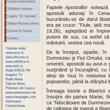
Icoana miraculoasă
Faptele Apostolilor
notează c
Sărbători mariane
apostolii adunaţi în Cena
Capela "Sf. Varvara"
bucurându-se de darul lăsa
Sfântul Rozariu online
era pe cruce: "Fiule, iată ma
19,26), aşteptând ei împr
Cazare în Cacica
putere de sus, ca astfel să
Contact
mântuirii, vestea cea nouă.
Youtube video
De la început, aşadar, în B
www.ercis.ro
www.ofmconv.ro
Dumnezeu şi Fiul Omului, ca
www.catholica.ro
omenirii, apostolii au avut-o ş
www.arcb.ro
susţinând şi încurajând, cu i
Radio ERCIS FM
Angelus TV
aleşi de Isus în misiunea l
Radio Maria
popoarelor, până la sfârşitul l
Vatican News
Polonezii din Cacica
Întreaga istorie a Bisericii
www.santorosario.net
însoţire din partea Mariei, f
www.marypages.com
Sanctuarul
ca "Născătoare de Dumneze
Czestochowa
de calitatea de mamă a Biseric