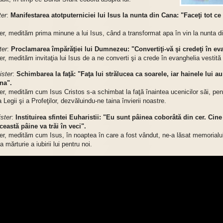
ter
:
Manifestarea atotputerniciei lui Isus la nunta din Cana: "Faceţi tot ce
er, medităm prima minune a lui Isus, când a transformat apa în vin la nunta d
ter
:
Proclamarea împărăţiei lui Dumnezeu: "Convertiţi-vă şi credeţi în ev
er, medităm invitaţia lui Isus de a ne converti şi a crede în evanghelia vestită 
ister
:
Schimbarea la faţă: "Faţa lui strălucea ca soarele, iar hainele lui a
na".
er, medităm cum Isus Cristos s-a schimbat la faţă înaintea ucenicilor săi, pen
a Legii şi a Profeţilor, dezvăluindu-ne taina învierii noastre.
ister
:
Instituirea sfintei Euharistii: "Eu sunt pâinea coborâtă din cer. Cine
eastă pâine va trăi în veci".
er, medităm cum Isus, în noaptea în care a fost vândut, ne-a lăsat memorialul
ca mărturie a iubirii lui pentru noi.