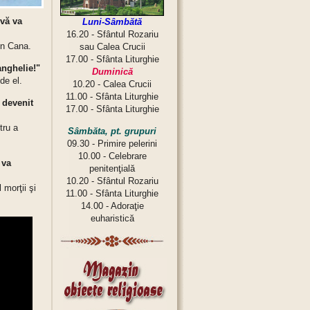
 vă va
Luni-Sâmbătă
16.20 - Sfântul Rozariu
in Cana.
sau Calea Crucii
17.00 - Sfânta Liturghie
anghelie!"
Duminică
de el.
10.20 - Calea Crucii
11.00 - Sfânta Liturghie
u devenit
17.00 - Sfânta Liturghie
tru a
Sâmbăta, pt. grupuri
09.30 - Primire pelerini
10.00 - Celebrare
 va
penitenţială
10.20 - Sfântul Rozariu
 morţii şi
11.00 - Sfânta Liturghie
14.00 - Adoraţie
euharistică