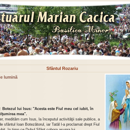
Sfântul Rozariu
de lumină
:
Botezul lui Isus: "Acesta este Fiul meu cel iubit, în
ulţumirea mea".
er, medităm cum Isus, la începutul activităţii sale publice, a
de sfântul Ioan Botezătorul, iar Tatăl l-a proclamat drept Fiul
ubit, în timp ce Duhul Sfânt cobora asupra lui.