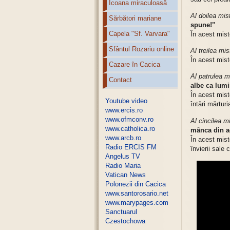
Icoana miraculoasă
Al doilea mis
Sărbători mariane
spune!"
Capela "Sf. Varvara"
În acest mist
Sfântul Rozariu online
Al treilea mis
În acest mist
Cazare în Cacica
Al patrulea m
Contact
albe ca lumi
În acest mist
Youtube video
întări mărturi
www.ercis.ro
www.ofmconv.ro
Al cincilea m
www.catholica.ro
mânca din ac
www.arcb.ro
În acest mist
Radio ERCIS FM
învierii sale 
Angelus TV
Radio Maria
Vatican News
Polonezii din Cacica
www.santorosario.net
www.marypages.com
Sanctuarul
Czestochowa