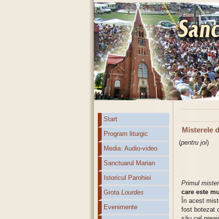
Start
Misterele 
Program liturgic
(
pentru joi
)
Media: Audio-video
Sanctuarul Marian
Istoricul Parohiei
Primul mister
care este m
Grota
Lourdes
În acest mist
Evenimente
fost botezat 
său cel preai